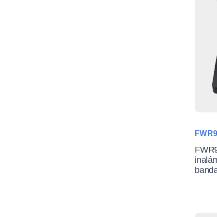
FWR9
FWR9
inalá
band