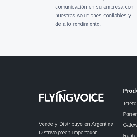
comunicación en su empresa con
nuestras soluciones confiables y
de alto rendimiento.
Prod
Teléfo
Porte
Vende y Distribuye en Argentina
Gatew
Distrivoiptech
Importador
Route