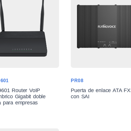
601
PR08
601 Router VoIP
Puerta de enlace ATA FX
mbrico Gigabit doble
con SAI
a para empresas