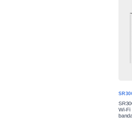
SR30
SR300
Wi-Fi
band