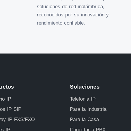
soluciones de red inalámbrica,
reconocidos por su innovación y
rendimiento confiable.
uctos
Soluciones
no IP
Telefonia IP
ros IP SIP
Para la Industria
ay IP FXS/FXO
Para la Casa
rs IP
Conectar a PBX