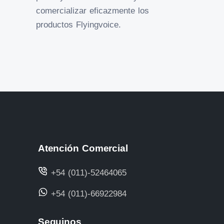
comercializar eficazmente los
productos Flyingvoice.
Atención Comercial
+54 (011)-52464065
+54 (011)-66922984
Seguinos