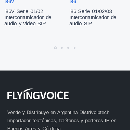
I86V
I86
i86V Serie 01/02
i86 Serie 01/02/03
Intercomunicador de
Intercomunicador de
audio y video SIP
audio SIP
Vende y Distribuye en Argentina Distrivoiptech
Importador telefónicas, teléfonos y porteros IP en
Buenos Aires y Córdoba