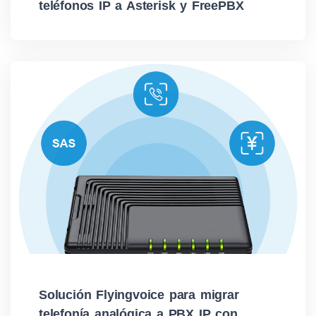
teléfonos IP a Asterisk y FreePBX
Solución Flyingvoice para migrar
telefonía analógica a PBX IP con